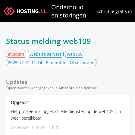
Onderhoud
Schrijf je gratis in
en storingen
Status melding web109
Incident
Website servers
web109
2025-12-01 11:14
· 5 minuten, 18 seconden
Updates
Tijden worden weergegeven in
Africa/Abidjan
tijdzone
Opgelost
Het probleem is opgelost. Alle diensten op de web109 zijn
weer bereikbaar.
december 1, 2025 · 11:20