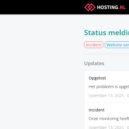
Status meld
Incident
Website se
Updates
Opgelost
Het probleem is opgel
november 13, 2025 · 
Incident
Onze monitoring heeft
november 13, 2025 · 