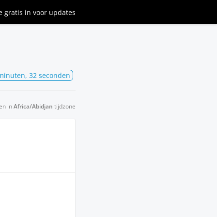
je gratis in
voor updates
minuten, 32 seconden
en in
Africa/Abidjan
tijdzone