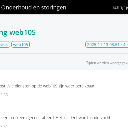
Onderhoud en storingen
Schrijf 
ing web105
rvers
web105
2025-11-13 03:51
· 4 
Tijden worden weergegev
ost. Alle diensten op de web105 zijn weer bereikbaar.
03:55
 een probleem geconstateerd. Het incident wordt onderzocht.
03:51