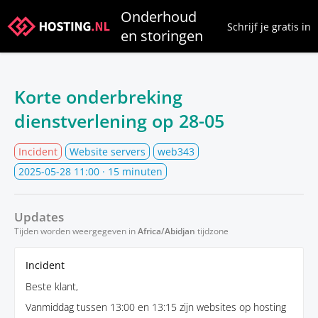
Onderhoud
Schrijf je gratis in
en storingen
Korte onderbreking
dienstverlening op 28-05
Incident
Website servers
web343
2025-05-28 11:00
· 15 minuten
Updates
Tijden worden weergegeven in
Africa/Abidjan
tijdzone
Incident
Beste klant,
Vanmiddag tussen 13:00 en 13:15 zijn websites op hosting