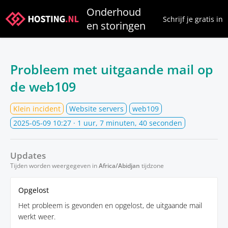
Onderhoud
Schrijf je gratis in
en storingen
Probleem met uitgaande mail op
de web109
Klein incident
Website servers
web109
2025-05-09 10:27
· 1 uur, 7 minuten, 40 seconden
Updates
Tijden worden weergegeven in
Africa/Abidjan
tijdzone
Opgelost
Het probleem is gevonden en opgelost, de uitgaande mail
werkt weer.