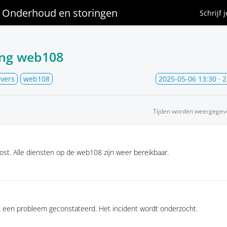
Onderhoud en storingen
Schrijf 
ing web108
rvers
web108
2025-05-06 13:30
· 
Tijden worden weergegev
ost. Alle diensten op de web108 zijn weer bereikbaar.
 een probleem geconstateerd. Het incident wordt onderzocht.