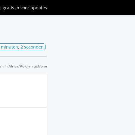
je gratis in
voor updates
2 minuten, 2 seconden
en in
Africa/Abidjan
tijdzone