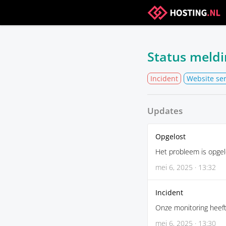
Status meld
Incident
Website se
Updates
Opgelost
Het probleem is opgel
mei 6, 2025 · 13:32
Incident
Onze monitoring heeft
mei 6, 2025 · 13:30