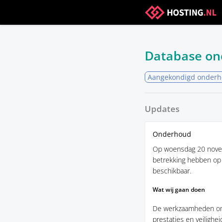
Database o
Aangekondigd onder
Updates
Onderhoud
Op woensdag 20 novem
betrekking hebben op 
beschikbaar.
Wat wij gaan doen
De werkzaamheden omv
prestaties en veilighe