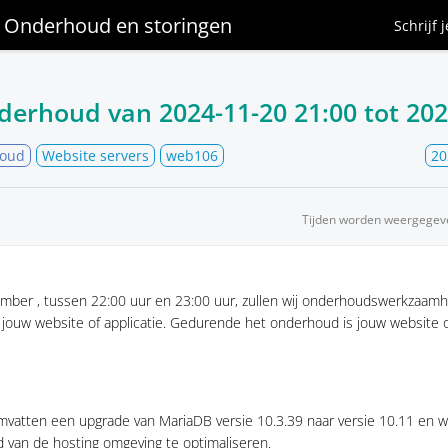
Onderhoud en storingen
Schrijf 
nderhoud van
2024-11-20 21:00
tot
202
houd
Website servers
web106
20
Tijden worden weergegev
ber , tussen 22:00 uur en 23:00 uur, zullen wij onderhoudswerkzaamh
jouw website of applicatie. Gedurende het onderhoud is jouw website of
atten een upgrade van MariaDB versie 10.3.39 naar versie 10.11 en w
id van de hosting omgeving te optimaliseren.