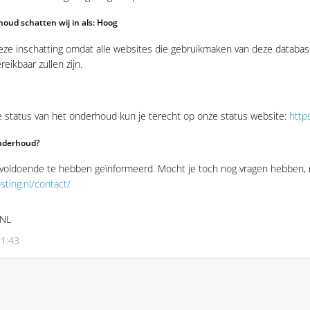
houd schatten wij in als: Hoog
deze inschatting omdat alle websites die gebruikmaken van deze databas
eikbaar zullen zijn.
 status van het onderhoud kun je terecht op onze status website:
https
onderhoud?
voldoende te hebben geïnformeerd. Mocht je toch nog vragen hebben,
sting.nl/contact/
.NL
11:43