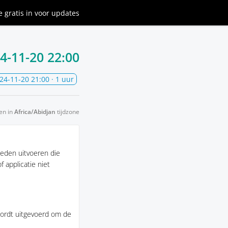
je gratis in
voor updates
4-11-20 22:00
24-11-20 21:00
· 1 uur
en in
Africa/Abidjan
tijdzone
eden uitvoeren die
 applicatie niet
ordt uitgevoerd om de