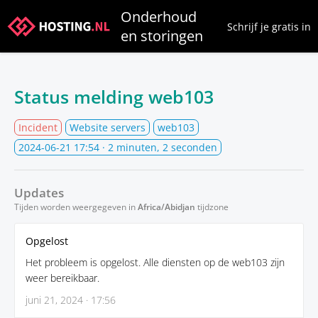
Onderhoud
Schrijf je gratis in
en storingen
Status melding web103
Incident
Website servers
web103
2024-06-21 17:54
· 2 minuten, 2 seconden
Updates
Tijden worden weergegeven in
Africa/Abidjan
tijdzone
Opgelost
Het probleem is opgelost. Alle diensten op de web103 zijn
weer bereikbaar.
juni 21, 2024 · 17:56