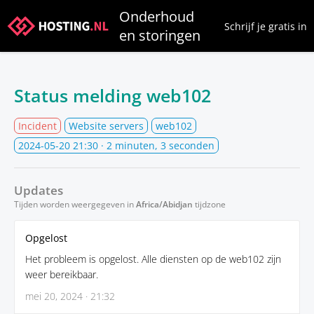
Onderhoud
Schrijf je gratis in
en storingen
Status melding web102
Incident
Website servers
web102
2024-05-20 21:30
· 2 minuten, 3 seconden
Updates
Tijden worden weergegeven in
Africa/Abidjan
tijdzone
Opgelost
Het probleem is opgelost. Alle diensten op de web102 zijn
weer bereikbaar.
mei 20, 2024 · 21:32